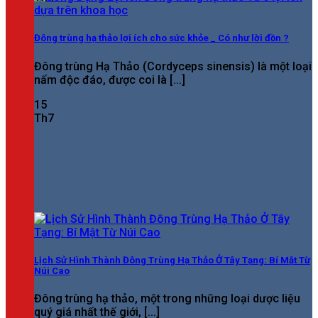
Đông trùng hạ thảo lợi ích cho sức khỏe _ Có như lời đồn ?
Đông trùng Hạ Thảo (Cordyceps sinensis) là một loại
nấm độc đáo, được coi là [...]
15
Th7
Lịch Sử Hình Thành Đông Trùng Hạ Thảo Ở Tây Tạng: Bí Mật Từ
Núi Cao
Đông trùng hạ thảo, một trong những loại dược liệu
quý giá nhất thế giới, [...]