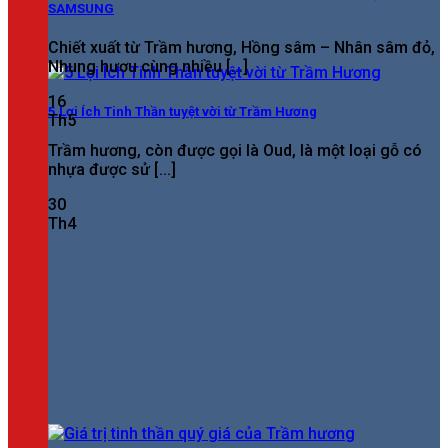
SAMSUNG
Chiết xuất từ Trầm hương, Hồng sâm – Nhân sâm đỏ,
Nhung hươu cùng nhiều [...]
16
5 Lợi Ích Tinh Thần tuyệt vời từ Trầm Hương
Th5
Trầm hương, còn được gọi là Oud, là một loại gỗ có
nhựa được sử [...]
30
Th4