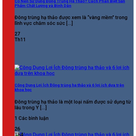
Có Nên Sử Dụng Đông Trùng Hạ Thảo? Cách Phân Biệt Sản
Phẩm Chất Lượng và Bình Dân
Đông trùng hạ thảo được xem là “vàng mềm” trong
lĩnh vực chăm sóc sức [...]
27
Th11
Công Dụng Lợi Ích Đông trùng hạ thảo và 6 lợi ích dựa trên
khoa học
Đông trùng hạ thảo là một loại nấm được sử dụng từ
lâu trong Y [...]
1 Các bình luận
26
Th4