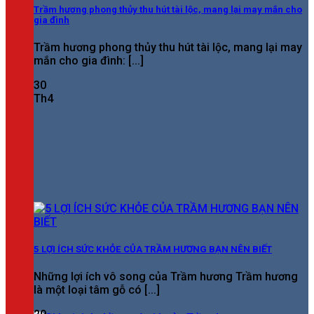
Trầm hương phong thủy thu hút tài lộc, mang lại may mắn cho
gia đình
Trầm hương phong thủy thu hút tài lộc, mang lại may
mắn cho gia đình: [...]
30
Th4
5 LỢI ÍCH SỨC KHỎE CỦA TRẦM HƯƠNG BẠN NÊN BIẾT
Những lợi ích vô song của Trầm hương Trầm hương
là một loại tâm gỗ có [...]