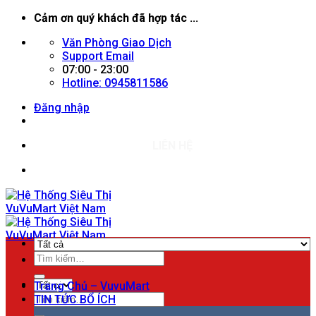
Chuyển
Cảm ơn quý khách đã hợp tác ...
đến
Văn Phòng Giao Dịch
nội
Support Email
dung
07:00 - 23:00
Hotline: 0945811586
Đăng nhập
LIÊN HỆ
Tìm
Menu
kiếm:
Trang Chủ – VuvuMart
Tìm
TIN TỨC BỔ ÍCH
kiếm: