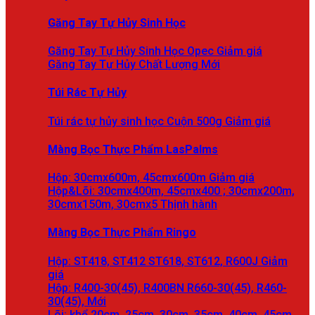
Găng Tay Tự Hủy Sinh Học
Găng Tay Tự Hủy Sinh Học Opec
Găng Tay Tự Hủy Chất Lượng
Túi Rác Tự Hủy
Túi rác tự hủy sinh học Cuộn 500g
Màng Bọc Thực Phẩm LasPalms
Hộp: 30cmx600m, 45cmx600m
Hộp&Lõi: 30cmx400m, 45cmx400 ; 30cmx200m,
30cmx150m, 30cmx5
Màng Bọc Thực Phẩm Ringo
Hộp: ST418, ST412 ST618, ST612, R600J
Hộp: R400-30(45), R400BN R660-30(45), R460-
30(45),
Lõi: khổ 20cm, 25cm, 30cm, 35cm, 40cm, 45cm