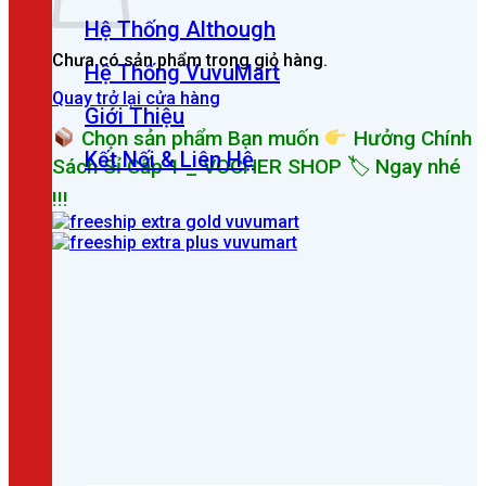
Hệ Thống Although
Chưa có sản phẩm trong giỏ hàng.
Hệ Thống VuvuMart
Quay trở lại cửa hàng
Giới Thiệu
Chọn sản phẩm Bạn muốn
Hưởng Chính
Kết Nối & Liên Hệ
Sách Sỉ Cấp 1 _ VOCHER SHOP 🏷 Ngay nhé
!!!