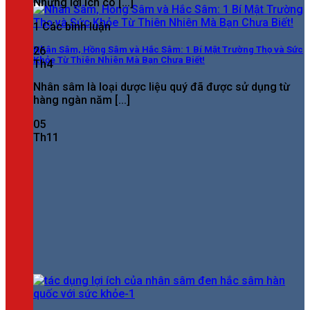
Những lợi ích có [...]
1 Các bình luận
Nhân Sâm, Hồng Sâm và Hắc Sâm: 1 Bí Mật Trường Thọ và Sức
26
Khỏe Từ Thiên Nhiên Mà Bạn Chưa Biết!
Th4
Nhân sâm là loại dược liệu quý đã được sử dụng từ
hàng ngàn năm [...]
05
Th11