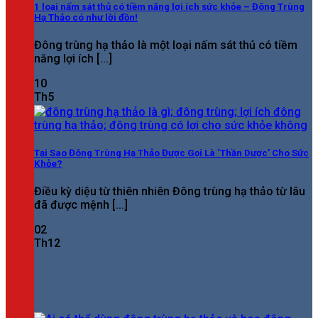
1 loại nấm sát thủ có tiềm năng lợi ích sức khỏe – Đông Trùng
Hạ Thảo có như lời đồn!
Đông trùng hạ thảo là một loại nấm sát thủ có tiềm
năng lợi ích [...]
10
Th5
Tại Sao Đông Trùng Hạ Thảo Được Gọi Là ‘Thần Dược’ Cho Sức
Khỏe?
Điều kỳ diệu từ thiên nhiên Đông trùng hạ thảo từ lâu
đã được mệnh [...]
02
Th12