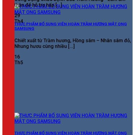
thận để hỗ trợ hấp [...]
29
Th4
THỰC PHẨM BỔ SUNG VIÊN HOÀN TRẦM HƯƠNG MẬT ONG
SAMSUNG
Chiết xuất từ Trầm hương, Hồng sâm – Nhân sâm đỏ,
Nhung hươu cùng nhiều [...]
16
Th5
THỰC PHẨM BỔ SUNG VIÊN HOÀN TRẦM HƯƠNG MẬT ONG