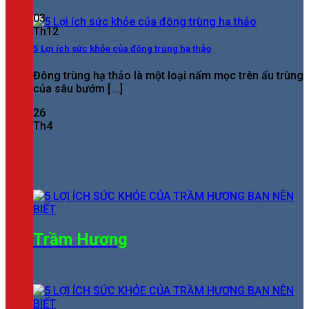
03
Th12
5 Lợi ích sức khỏe của đông trùng hạ thảo
Đông trùng hạ thảo là một loại nấm mọc trên ấu trùng
của sâu bướm [...]
26
Th4
Trầm Hương