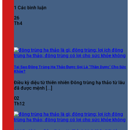
1 Các bình luận
26
Th4
Tại Sao Đông Trùng Hạ Thảo Được Gọi Là ‘Thần Dược’ Cho Sức
Khỏe?
Điều kỳ diệu từ thiên nhiên Đông trùng hạ thảo từ lâu
đã được mệnh [...]
02
Th12