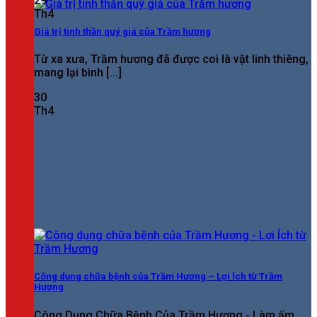
29
Th4
Giá trị tinh thần quý giá của Trầm hương
Từ xa xưa, Trầm hương đã được coi là vật linh thiêng,
mang lại bình [...]
30
Th4
Công dụng chữa bệnh của Trầm Hương – Lợi Ích từ Trầm
Hương
Công Dụng Chữa Bệnh Của Trầm Hương - Làm ấm