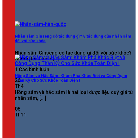
Nhân sâm Ginseng có tác dụng gì? 8 tác dụng của nhân sâm
đối với sức khỏe
Nhân sâm Ginseng có tác dụng gì đối với sức khỏe?
Những lợi ích có [...]
1 Các bình luận
Hồng Sâm và Hắc Sâm: Khám Phá Khác Biệt và Công Dụng
26
Thần Kỳ Cho Sức Khỏe Toàn Diện !
Th4
Hồng sâm và hắc sâm là hai loại dược liệu quý giá từ
nhân sâm, [...]
06
Th11