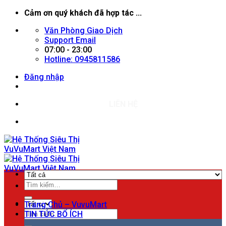
Chuyển
Cảm ơn quý khách đã hợp tác ...
đến
Văn Phòng Giao Dịch
nội
Support Email
dung
07:00 - 23:00
Hotline: 0945811586
Đăng nhập
LIÊN HỆ
Tìm
Menu
kiếm:
Trang Chủ – VuvuMart
Tìm
TIN TỨC BỔ ÍCH
kiếm: