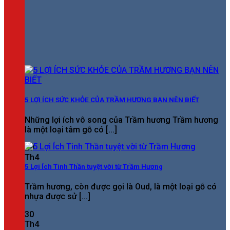
5 LỢI ÍCH SỨC KHỎE CỦA TRẦM HƯƠNG BẠN NÊN BIẾT
Những lợi ích vô song của Trầm hương Trầm hương
là một loại tâm gỗ có [...]
29
Th4
5 Lợi Ích Tinh Thần tuyệt vời từ Trầm Hương
Trầm hương, còn được gọi là Oud, là một loại gỗ có
nhựa được sử [...]
30
Th4