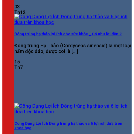
03
Th12
Đông trùng hạ thảo lợi ích cho sức khỏe _ Có như lời đồn ?
Đông trùng Hạ Thảo (Cordyceps sinensis) là một loại
nấm độc đáo, được coi là [...]
15
Th7
Công Dụng Lợi Ích Đông trùng hạ thảo và 6 lợi ích dựa trên
khoa học