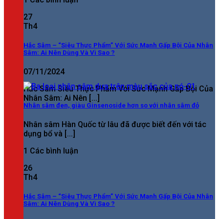
27
Th4
Hắc Sâm – “Siêu Thực Phẩm” Với Sức Mạnh Gấp Bội Của Nhân
Sâm: Ai Nên Dùng Và Vì Sao ?
07/11/2024
Hắc Sâm Siêu Thực Phẩm Với Sức Mạnh Gấp Bội Của
Nhân Sâm: Ai Nên [...]
Nhân sâm đen, giàu Ginsenoside hơn so với nhân sâm đỏ
Nhân sâm Hàn Quốc từ lâu đã được biết đến với tác
dụng bổ và [...]
1 Các bình luận
26
Th4
Hắc Sâm – “Siêu Thực Phẩm” Với Sức Mạnh Gấp Bội Của Nhân
Sâm: Ai Nên Dùng Và Vì Sao ?