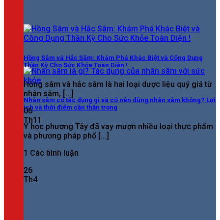
Hồng Sâm và Hắc Sâm: Khám Phá Khác Biệt và Công Dụng
Thần Kỳ Cho Sức Khỏe Toàn Diện !
Hồng sâm và hắc sâm là hai loại dược liệu quý giá từ
nhân sâm, [...]
Nhân sâm có tác dụng gì và có nên dùng nhân sâm không? Lợi
ích và thời điểm cần thận trọng
06
Th11
Y học phương Tây đã vay mượn nhiều loại thực phẩm
và phương pháp phổ [...]
1 Các bình luận
26
Th4