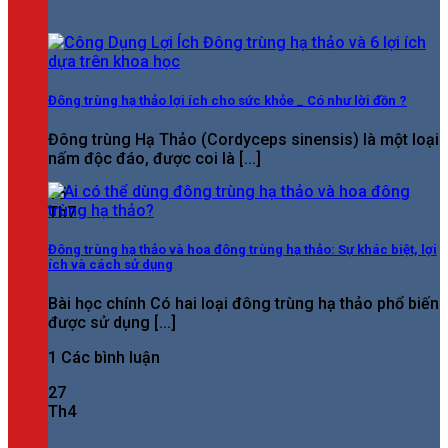
Đông trùng hạ thảo lợi ích cho sức khỏe _ Có như lời đồn ?
Đông trùng Hạ Thảo (Cordyceps sinensis) là một loại
nấm độc đáo, được coi là [...]
15
Th7
Đông trùng hạ thảo và hoa đông trùng hạ thảo: Sự khác biệt, lợi
ích và cách sử dụng
Bài học chính Có hai loại đông trùng hạ thảo phổ biến
được sử dụng [...]
1 Các bình luận
27
Th4