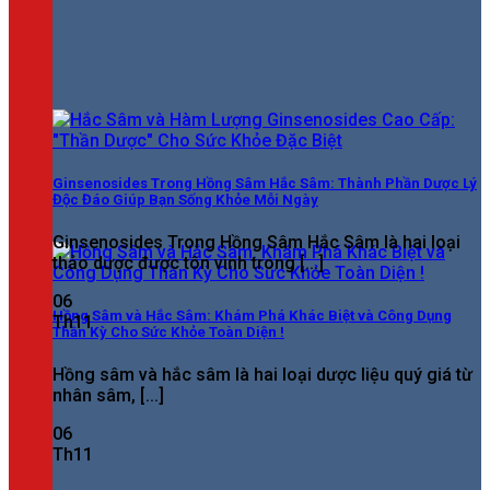
Ginsenosides Trong Hồng Sâm Hắc Sâm: Thành Phần Dược Lý
Độc Đáo Giúp Bạn Sống Khỏe Mỗi Ngày
Ginsenosides Trong Hồng Sâm Hắc Sâm là hai loại
thảo dược được tôn vinh trong [...]
06
Hồng Sâm và Hắc Sâm: Khám Phá Khác Biệt và Công Dụng
Th11
Thần Kỳ Cho Sức Khỏe Toàn Diện !
Hồng sâm và hắc sâm là hai loại dược liệu quý giá từ
nhân sâm, [...]
06
Th11