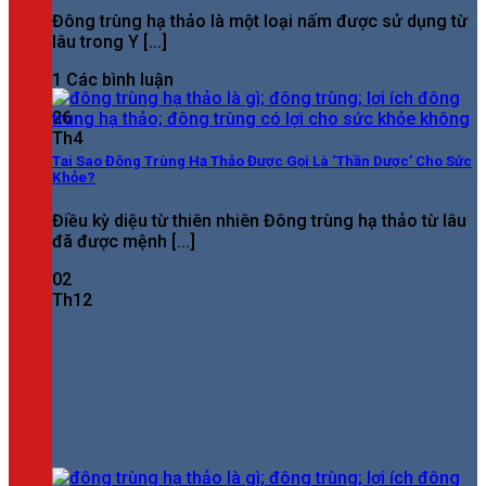
Đông trùng hạ thảo là một loại nấm được sử dụng từ
lâu trong Y [...]
1 Các bình luận
26
Th4
Tại Sao Đông Trùng Hạ Thảo Được Gọi Là ‘Thần Dược’ Cho Sức
Khỏe?
Điều kỳ diệu từ thiên nhiên Đông trùng hạ thảo từ lâu
đã được mệnh [...]
02
Th12