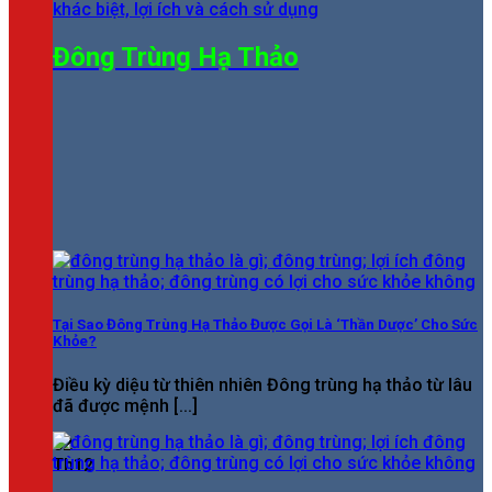
Đông Trùng Hạ Thảo
Tại Sao Đông Trùng Hạ Thảo Được Gọi Là ‘Thần Dược’ Cho Sức
Khỏe?
Điều kỳ diệu từ thiên nhiên Đông trùng hạ thảo từ lâu
đã được mệnh [...]
02
Th12