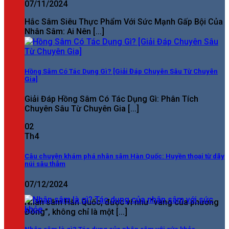
07/11/2024
Hắc Sâm Siêu Thực Phẩm Với Sức Mạnh Gấp Bội Của
Nhân Sâm: Ai Nên [...]
Hồng Sâm Có Tác Dụng Gì? [Giải Đáp Chuyên Sâu Từ Chuyên
Gia]
Giải Đáp Hồng Sâm Có Tác Dụng Gì: Phân Tích
Chuyên Sâu Từ Chuyên Gia [...]
02
Th4
Câu chuyện khám phá nhân sâm Hàn Quốc: Huyền thoại từ dãy
núi sâu thẳm
07/12/2024
Nhân sâm Hàn Quốc, được ví như “vàng của phương
Đông”, không chỉ là một [...]