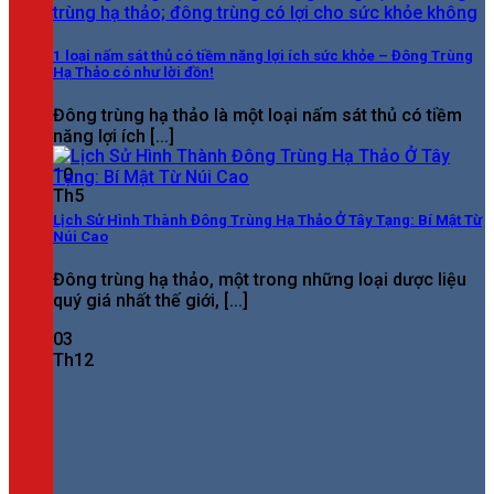
1 loại nấm sát thủ có tiềm năng lợi ích sức khỏe – Đông Trùng
Hạ Thảo có như lời đồn!
Đông trùng hạ thảo là một loại nấm sát thủ có tiềm
năng lợi ích [...]
10
Th5
Lịch Sử Hình Thành Đông Trùng Hạ Thảo Ở Tây Tạng: Bí Mật Từ
Núi Cao
Đông trùng hạ thảo, một trong những loại dược liệu
quý giá nhất thế giới, [...]
03
Th12