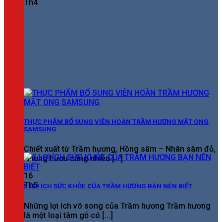
Th4
THỰC PHẨM BỔ SUNG VIÊN HOÀN TRẦM HƯƠNG MẬT ONG
SAMSUNG
Chiết xuất từ Trầm hương, Hồng sâm – Nhân sâm đỏ,
Nhung hươu cùng nhiều [...]
16
Th5
5 LỢI ÍCH SỨC KHỎE CỦA TRẦM HƯƠNG BẠN NÊN BIẾT
Những lợi ích vô song của Trầm hương Trầm hương
là một loại tâm gỗ có [...]