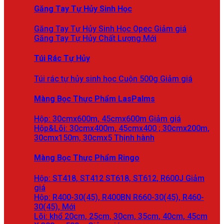
Găng Tay Tự Hủy Sinh Học
Găng Tay Tự Hủy Sinh Học Opec
Găng Tay Tự Hủy Chất Lượng
Túi Rác Tự Hủy
Túi rác tự hủy sinh học Cuộn 500g
Màng Bọc Thực Phẩm LasPalms
Hộp: 30cmx600m, 45cmx600m
Hộp&Lõi: 30cmx400m, 45cmx400 ; 30cmx200m,
30cmx150m, 30cmx5
Màng Bọc Thực Phẩm Ringo
Hộp: ST418, ST412 ST618, ST612, R600J
Hộp: R400-30(45), R400BN R660-30(45), R460-
30(45),
Lõi: khổ 20cm, 25cm, 30cm, 35cm, 40cm, 45cm