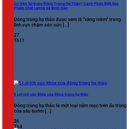
Có Nên Sử Dụng Đông Trùng Hạ Thảo? Cách Phân Biệt Sản
Phẩm Chất Lượng và Bình Dân
Đông trùng hạ thảo được xem là “vàng mềm” trong
lĩnh vực chăm sóc sức [...]
27
Th11
5 Lợi ích sức khỏe của đông trùng hạ thảo
Đông trùng hạ thảo là một loại nấm mọc trên ấu trùng
của sâu bướm [...]
26
Th4