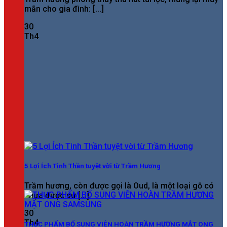
mắn cho gia đình: [...]
30
Th4
5 Lợi Ích Tinh Thần tuyệt vời từ Trầm Hương
Trầm hương, còn được gọi là Oud, là một loại gỗ có
nhựa được sử [...]
30
Th4
THỰC PHẨM BỔ SUNG VIÊN HOÀN TRẦM HƯƠNG MẬT ONG