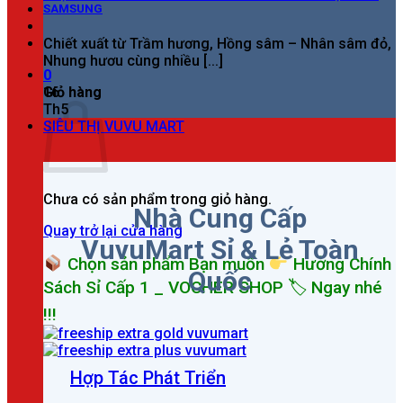
SAMSUNG
Chiết xuất từ Trầm hương, Hồng sâm – Nhân sâm đỏ,
Nhung hươu cùng nhiều [...]
0
Giỏ hàng
16
Th5
SIÊU THỊ VUVU MART
Chưa có sản phẩm trong giỏ hàng.
Nhà Cung Cấp
Quay trở lại cửa hàng
VuvuMart Sỉ & Lẻ Toàn
Chọn sản phẩm Bạn muốn
Hưởng Chính
Quốc
Sách Sỉ Cấp 1 _ VOCHER SHOP 🏷 Ngay nhé
!!!
Hợp Tác Phát Triển