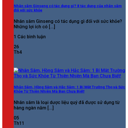
Nhân sâm Ginseng có tác dụng gì? 8 tác dụng của nhân sâm
đối với sức khỏe
Nhân sâm Ginseng có tác dụng gì đối với sức khỏe?
Những lợi ích có [...]
1 Các bình luận
26
Th4
Nhân Sâm, Hồng Sâm và Hắc Sâm: 1 Bí Mật Trường Thọ và Sức
Khỏe Từ Thiên Nhiên Mà Bạn Chưa Biết!
Nhân sâm là loại dược liệu quý đã được sử dụng từ
hàng ngàn năm [...]
05
Th11