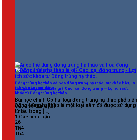
Đông trùng hạ thảo và hoa đông trùng hạ thảo: Sự khác biệt, lợi
ích và cách sử dụng
Đông trùng hạ thảo là gì? Các loại đông trùng – Lợi ích sức
khỏe từ Đông trùng hạ thảo.
Bài học chính Có hai loại đông trùng hạ thảo phổ biến
Đông trùng hạ thảo là một loại nấm đã được sử dụng
được sử dụng [...]
từ lâu trong [...]
1 Các bình luận
26
27
Th4
Th4