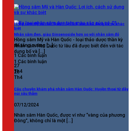
Hồng sâm Mỹ và Hàn Quốc: Lợi ích, cách sử dụng và sự khác
biệt
Nhân sâm đen, giàu Ginsenoside hơn so với nhân sâm đỏ
Hồng sâm Mỹ và Hàn Quốc - loại thảo dược thần kỳ
để tăng cường [...]
Nhân sâm Hàn Quốc từ lâu đã được biết đến với tác
dụng bổ và [...]
1 Các bình luận
1 Các bình luận
27
Th4
26
Th4
Câu chuyện khám phá nhân sâm Hàn Quốc: Huyền thoại từ dãy
núi sâu thẳm
07/12/2024
Nhân sâm Hàn Quốc, được ví như “vàng của phương
Đông”, không chỉ là một [...]