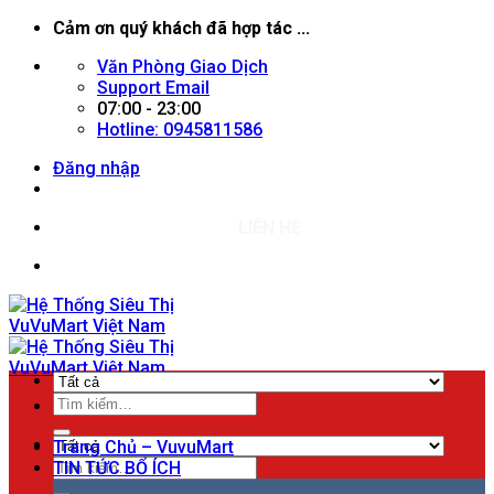
Chuyển
Cảm ơn quý khách đã hợp tác ...
đến
Văn Phòng Giao Dịch
nội
Support Email
dung
07:00 - 23:00
Hotline: 0945811586
Đăng nhập
LIÊN HỆ
Tìm
Menu
kiếm:
Trang Chủ – VuvuMart
Tìm
TIN TỨC BỔ ÍCH
kiếm: