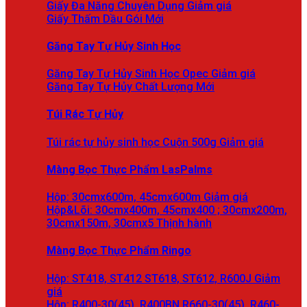
Giấy Đa Năng Chuyên Dụng
Giấy Thấm Dầu Gói
Găng Tay Tự Hủy Sinh Học
Găng Tay Tự Hủy Sinh Học Opec
Găng Tay Tự Hủy Chất Lượng
Túi Rác Tự Hủy
Túi rác tự hủy sinh học Cuộn 500g
Màng Bọc Thực Phẩm LasPalms
Hộp: 30cmx600m, 45cmx600m
Hộp&Lõi: 30cmx400m, 45cmx400 ; 30cmx200m,
30cmx150m, 30cmx5
Màng Bọc Thực Phẩm Ringo
Hộp: ST418, ST412 ST618, ST612, R600J
Hộp: R400-30(45), R400BN R660-30(45), R460-