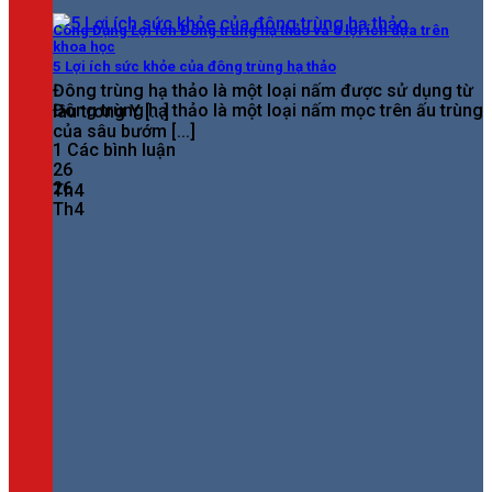
Công Dụng Lợi Ích Đông trùng hạ thảo và 6 lợi ích dựa trên
khoa học
5 Lợi ích sức khỏe của đông trùng hạ thảo
Đông trùng hạ thảo là một loại nấm được sử dụng từ
Đông trùng hạ thảo là một loại nấm mọc trên ấu trùng
lâu trong Y [...]
của sâu bướm [...]
1 Các bình luận
26
26
Th4
Th4