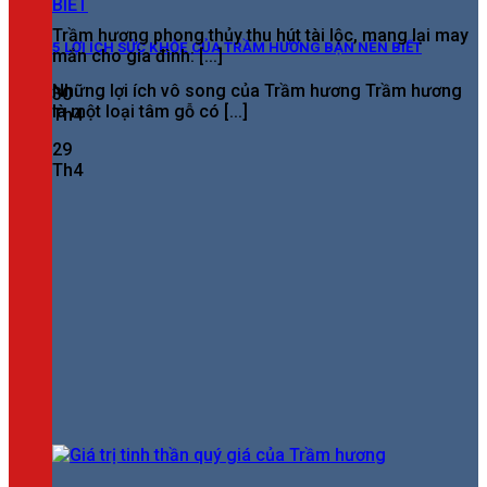
Trầm hương phong thủy thu hút tài lộc, mang lại may
5 LỢI ÍCH SỨC KHỎE CỦA TRẦM HƯƠNG BẠN NÊN BIẾT
mắn cho gia đình: [...]
Những lợi ích vô song của Trầm hương Trầm hương
30
là một loại tâm gỗ có [...]
Th4
29
Th4