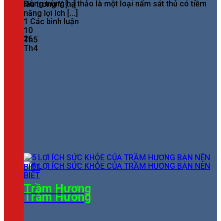
Đông trùng hạ thảo là một loại nấm sát thủ có tiềm
lâu trong Y [...]
năng lợi ích [...]
1 Các bình luận
10
26
Th5
Th4
Trầm Hương
Trầm Hương