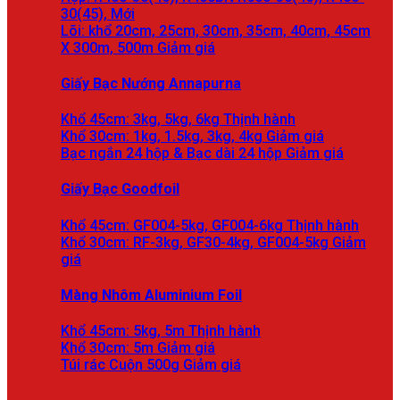
30(45),
Lõi: khổ 20cm, 25cm, 30cm, 35cm, 40cm, 45cm
X 300m, 500m
Giấy Bạc Nướng Annapurna
Khổ 45cm: 3kg, 5kg, 6kg
Khổ 30cm: 1kg, 1.5kg, 3kg, 4kg
Bạc ngắn 24 hộp & Bạc dài 24 hộp
Giấy Bạc Goodfoil
Khổ 45cm: GF004-5kg, GF004-6kg
Khổ 30cm: RF-3kg, GF30-4kg, GF004-5kg
Màng Nhôm Aluminium Foil
Khổ 45cm: 5kg, 5m
Khổ 30cm: 5m
Túi rác Cuộn 500g