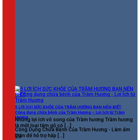
5 LỢI ÍCH SỨC KHỎE CỦA TRẦM HƯƠNG BẠN NÊN BIẾT
Công dụng chữa bệnh của Trầm Hương – Lợi Ích từ Trầm
Hương
Những lợi ích vô song của Trầm hương Trầm hương
là một loại tâm gỗ có [...]
Công Dụng Chữa Bệnh Của Trầm Hương - Làm ấm
thận để hỗ trợ hấp [...]
29