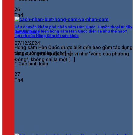
26
Th4
Câu chuyện khám phá nhân sâm Hàn Quốc: Huyền thoại từ dãy
Quy trình chế biến hồng sâm Hàn Quốc diễn ra như thế nào?
núi sâu thẳm
Lợi ích của Hồng Sâm tới sức khỏe
07/12/2024
Hồng sâm Hàn Quốc được biết đến bao gồm tác dụng
tăng cường miễn dịch, [...]
Nhân sâm Hàn Quốc, được ví như “vàng của phương
Đông”, không chỉ là một [...]
1 Các bình luận
27
Th4