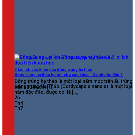
5 Lợi ích sức khỏe của đông trùng hạ thảo
Đông trùng hạ thảo lợi ích cho sức khỏe _ Có như lời đồn ?
Đông trùng hạ thảo là một loại nấm mọc trên ấu trùng
Đông trùng Hạ Thảo (Cordyceps sinensis) là một loại
của sâu bướm [...]
nấm độc đáo, được coi là [...]
26
15
Th4
Th7