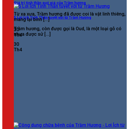
Giá trị tinh thần quý giá của Trầm hương
Từ xa xưa, Trầm hương đã được coi là vật linh thiêng,
5 Lợi Ích Tinh Thần tuyệt vời từ Trầm Hương
mang lại bình [...]
Trầm hương, còn được gọi là Oud, là một loại gỗ có
30
nhựa được sử [...]
Th4
30
Th4