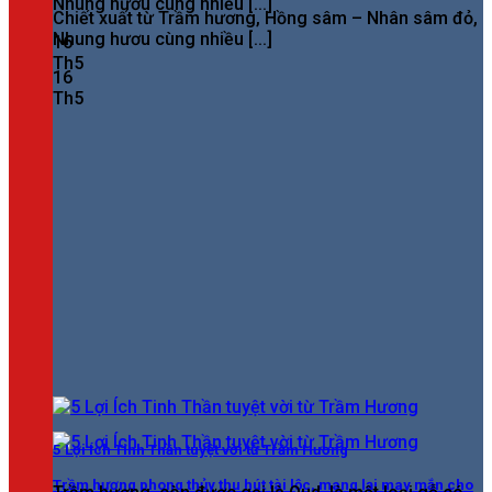
Nhung hươu cùng nhiều [...]
Chiết xuất từ Trầm hương, Hồng sâm – Nhân sâm đỏ,
Nhung hươu cùng nhiều [...]
16
Th5
16
Th5
5 Lợi Ích Tinh Thần tuyệt vời từ Trầm Hương
Trầm hương phong thủy thu hút tài lộc, mang lại may mắn cho